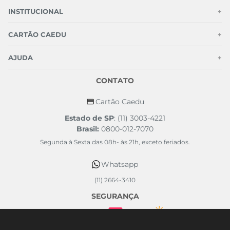
INSTITUCIONAL
+
CARTÃO CAEDU
+
AJUDA
+
CONTATO
Cartão Caedu
Estado de SP
: (11) 3003-4221
Brasil:
0800-012-7070
Segunda à Sexta das 08h- às 21h, exceto feriados.
Whatsapp
(11) 2664-3410
SEGURANÇA