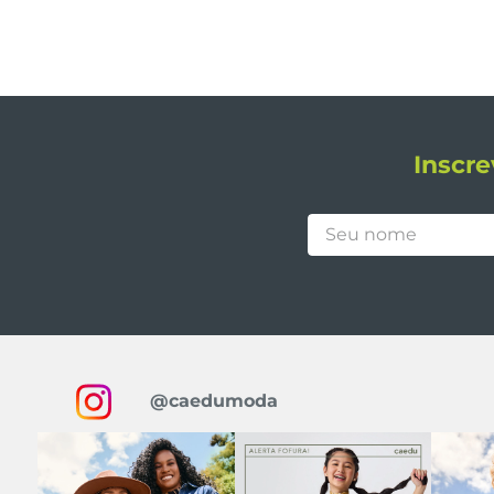
Inscre
@caedumoda