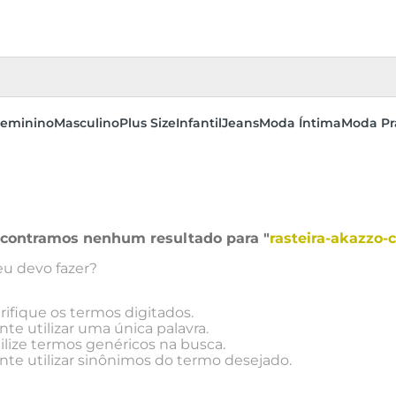
eminino
Masculino
Plus Size
Infantil
Jeans
Moda Íntima
Moda Pr
contramos nenhum resultado para "
rasteira-akazzo-
eu devo fazer?
rifique os termos digitados.
nte utilizar uma única palavra.
ilize termos genéricos na busca.
nte utilizar sinônimos do termo desejado.