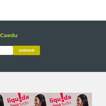
s Caedu
ASSINAR