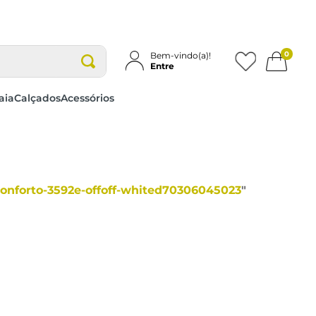
0
Bem-vindo(a)!
Entre
aia
Calçados
Acessórios
conforto-3592e-offoff-whited70306045023
"