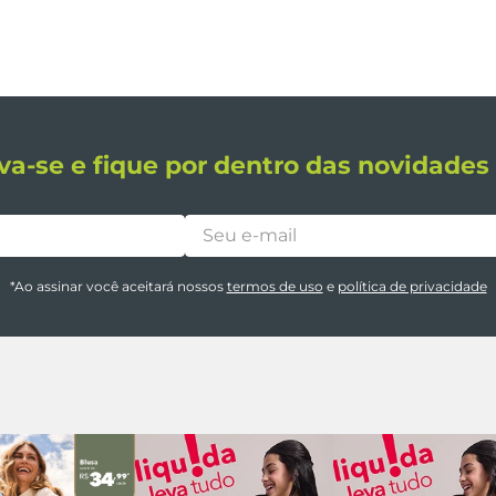
va-se e fique por dentro das novidade
*Ao assinar você aceitará nossos
termos de uso
e
política de privacidade