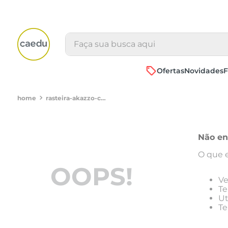
Faça sua busca aqui
Ofertas
Novidades
F
rasteira-akazzo-conforto-3592e-offoff-whited70306045023
Não en
O que 
OOPS!
Ve
Te
Ut
Te