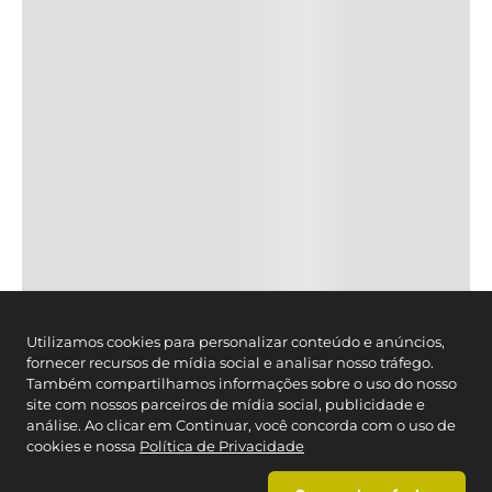
CONTATO
Cartão Caedu
Estado de SP
: (11) 3003-4221
Brasil:
0800-012-7070
Segunda à Sexta das 08h- às 21h, exceto feriados.
Whatsapp
(11) 2664-3410
SEGURANÇA
FORMAS DE PAGAMENTO
Utilizamos cookies para personalizar conteúdo e anúncios,
fornecer recursos de mídia social e analisar nosso tráfego.
Também compartilhamos informações sobre o uso do nosso
site com nossos parceiros de mídia social, publicidade e
análise. Ao clicar em Continuar, você concorda com o uso de
cookies e nossa
Política de Privacidade