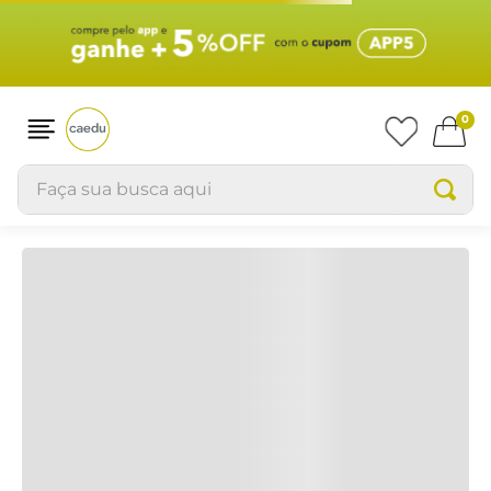
0
Faça sua busca aqui
OOPS!
Não encontramos nenhum resultado
para "
regata-feminina-city-em-
helanca-estampada-bege-2115431113
"
O que eu devo fazer?
Verifique os termos digitados.
Tente utilizar uma única palavra.