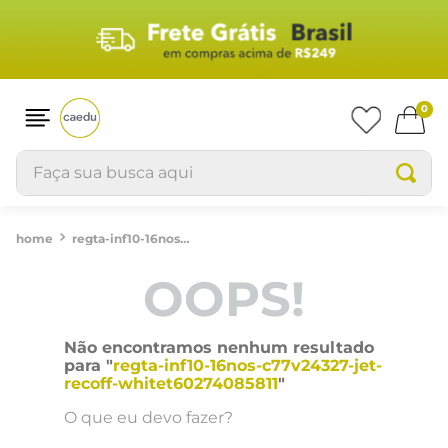
0
Faça sua busca aqui
regta-inf10-16nos-c77v24327-jet-recoff-whitet60274085811
OOPS!
Não encontramos nenhum resultado
para "
regta-inf10-16nos-c77v24327-jet-
recoff-whitet60274085811
"
O que eu devo fazer?