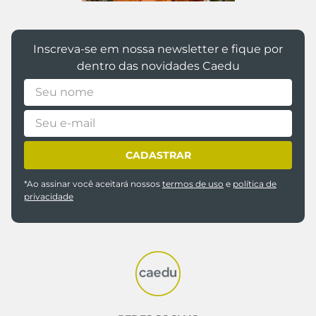
Inscreva-se em nossa newsletter e fique por
dentro das novidades Caedu
CADASTRAR
*Ao assinar você aceitará nossos
termos de uso
e
política de
privacidade