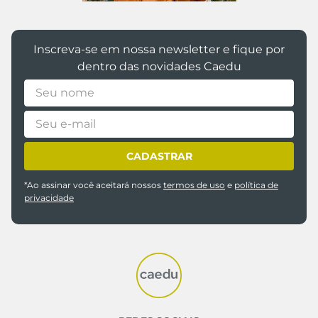
Inscreva-se em nossa newsletter e fique por
dentro das novidades Caedu
CADASTRAR
*Ao assinar você aceitará nossos
termos de uso
e
política de
privacidade