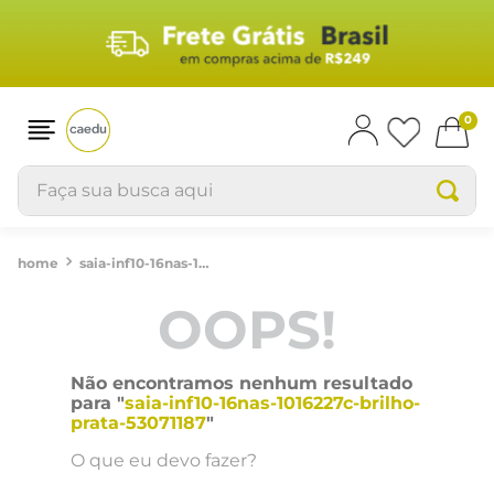
0
Faça sua busca aqui
saia-inf10-16nas-1016227c-brilho-prata-53071187
OOPS!
Não encontramos nenhum resultado
para "
saia-inf10-16nas-1016227c-brilho-
prata-53071187
"
O que eu devo fazer?