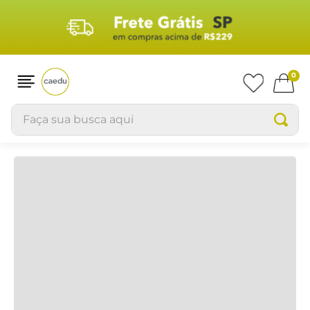
0
Faça sua busca aqui
sandalia-disney-aranha-baby-rosa-46312
sandalia-disney-aranha-baby-rosa-
46312
104
Produtos
FILTRAR
RELEVÂNCIA