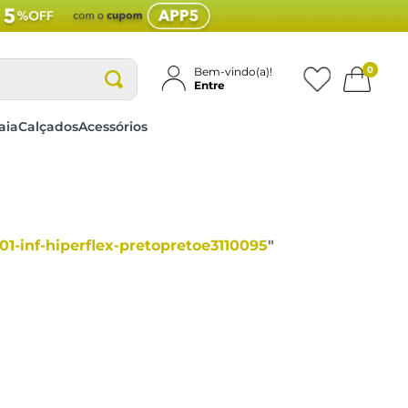
0
Bem-vindo(a)!
Entre
aia
Calçados
Acessórios
01-inf-hiperflex-pretopretoe3110095
"