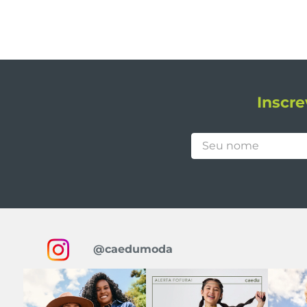
Inscre
@caedumoda