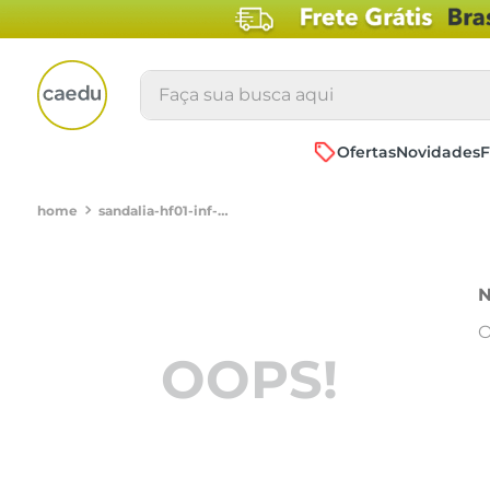
Faça sua busca aqui
Ofertas
Novidades
F
sandalia-hf01-inf-hiperflex-pretopretoe3110095
N
O
OOPS!