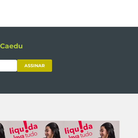
s Caedu
ASSINAR