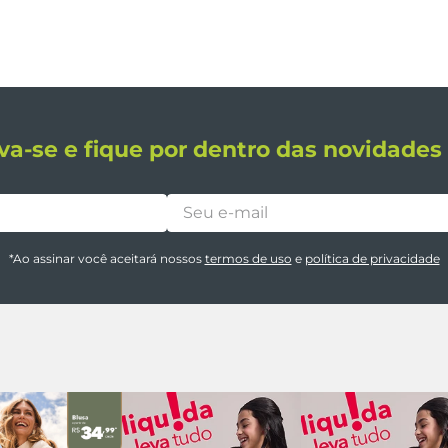
va-se e fique por dentro das novidade
*Ao assinar você aceitará nossos
termos de uso
e
política de privacidade