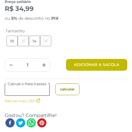
Preço unitário
R$ 34,99
ou
5%
de desconto no
PIX
Tamanho
10
12
14
16
－
＋
ADICIONAR A SACOLA
Não sei meu CEP