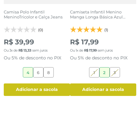
Camisa Polo Infantil
Camiseta Infantil Menino
C
MeninoTricolor e Calça Jeans
Manga Longa Básica Azul
A
Marinho Lisa
(0)
(1)
R$ 39,99
R$ 17,99
R
Ou
3
x de
R$
13
,
33
sem juros
Ou
1
x de
R$
17
,
99
sem juros
O
Ou 5% de desconto no PIX
Ou 5% de desconto no PIX
O
4
6
8
1
2
3
adicionar a sacola
adicionar a sacola
7