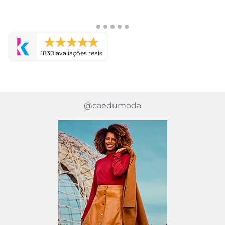
1830 avaliações reais
@caedumoda