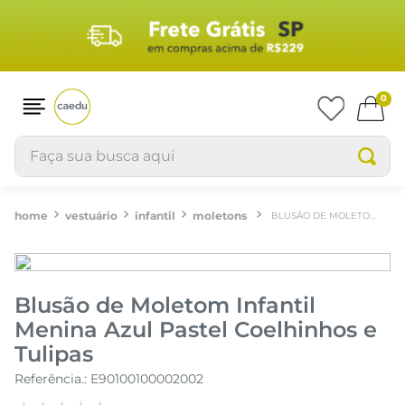
0
Faça sua busca aqui
vestuário
infantil
moletons
BLUSÃO DE MOLETOM INFANTIL MENINA AZUL PASTEL COELHINHOS E TULIPAS
Blusão de Moletom Infantil
Menina Azul Pastel Coelhinhos e
Tulipas
Referência.
:
E90100100002002