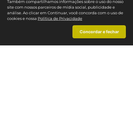
Também compartilhamos informações sobre o uso do nosso
REDES SOCIAIS
site com nossos parceiros de mídia social, publicidade e
análise. Ao clicar em Continuar, você concorda com o uso de
cookies e nossa
Política de Privacidade
NOSSAS LOJAS
Concordar e fechar
Encontre a Caedu mais próxima
MAPA DO SITE
+
TERMOS MAIS BUSCADOS
INSTITUCIONAL
+
1
º
blusas
2
º
pijama
CARTÃO CAEDU
+
3
º
blusa feminina
AJUDA
+
4
º
infantil
5
º
homem aranha
CONTATO
6
º
moletons
Cartão Caedu
7
º
pijama feminino
Estado de SP
: (11) 3003-4221
8
º
masculino
Brasil:
0800-012-7070