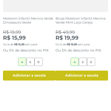
Moletom Infantil Menino Verde
Blusa Moletom Infantil Menina
M
Dinossauro Skate
Verde Mint Laço Cereja
A
R$ 19,99
R$ 49,99
R
R$ 15,99
R$ 19,99
Ou
1
x de
R$
15
,
99
sem juros
Ou
1
x de
R$
19
,
99
sem juros
O
Ou 5% de desconto no PIX
Ou 5% de desconto no PIX
O
4
6
8
4
6
8
adicionar a sacola
adicionar a sacola