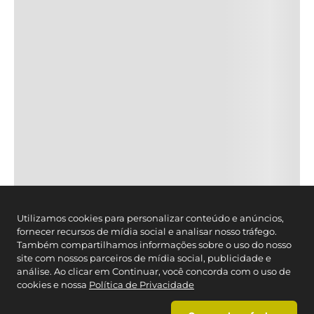
CONTATO
Cartão Caedu
Estado de SP
: (11) 3003-4221
Brasil:
0800-012-7070
Segunda à Sexta das 08h- às 21h, exceto feriados.
Whatsapp
(11) 2664-3410
SEGURANÇA
FORMAS DE PAGAMENTO
Utilizamos cookies para personalizar conteúdo e anúncios,
fornecer recursos de mídia social e analisar nosso tráfego.
Também compartilhamos informações sobre o uso do nosso
site com nossos parceiros de mídia social, publicidade e
análise. Ao clicar em Continuar, você concorda com o uso de
cookies e nossa
Política de Privacidade