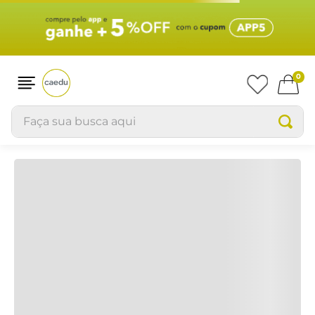
0
Faça sua busca aqui
travesseiro-basket-akt-301-b-viagem-lilalilasz5010133
OOPS!
Não encontramos nenhum resultado
para "
travesseiro-basket-akt-301-b-
viagem-lilalilasz5010133
"
O que eu devo fazer?