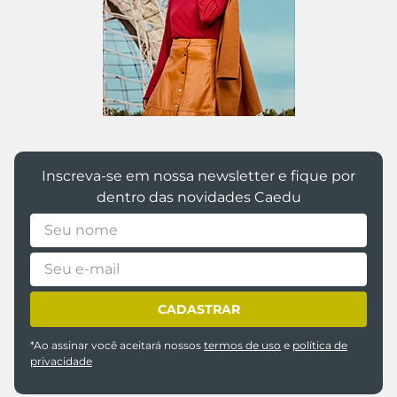
Inscreva-se em nossa newsletter e fique por
dentro das novidades Caedu
CADASTRAR
*Ao assinar você aceitará nossos
termos de uso
e
política de
privacidade