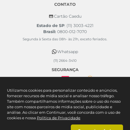
CONTATO
Cartão Caedu
Estado de SP
: (11) 3003-4221
Brasil:
0800-012-7070
Segunda à Sexta das 08h- às 21h, exceto feriados.
Whatsapp
(11) 2664-3410
SEGURANÇA
FORMAS DE PAGAMENTO
Utilizamos cookies para personalizar conteúdo e anúncios,
fornecer recursos de mídia social e analisar nosso tráfego.
Também compartilhamos informações sobre o uso do nosso
site com nossos parceiros de mídia social, publicidade e
análise. Ao clicar em Continuar, você concorda com o uso de
cookies e nossa
Política de Privacidade