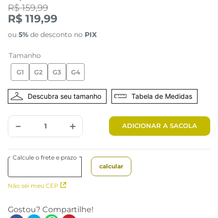
R$ 159,99
R$ 119,99
ou
5%
de desconto no
PIX
Tamanho
G1
G2
G3
G4
Tabela de Medidas
－
＋
ADICIONAR A SACOLA
Não sei meu CEP