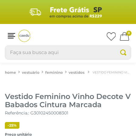
0
Faça sua busca aqui
vestuário
feminino
vestidos
VESTIDO FEMININO VINHO DECOTE V BABADOS CINTURA MARCADA
Vestido Feminino Vinho Decote V
Babados Cintura Marcada
Referência.
:
G30102450008301
-
25%
Preço unitário