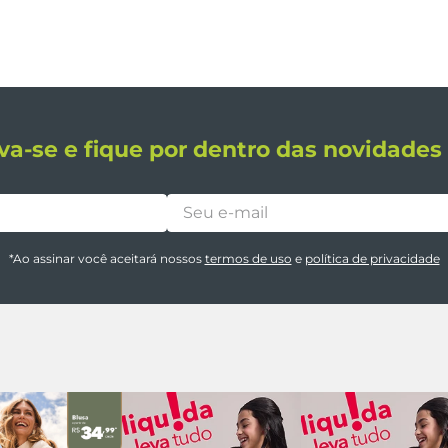
va-se e fique por dentro das novidade
*Ao assinar você aceitará nossos
termos de uso
e
política de privacidade