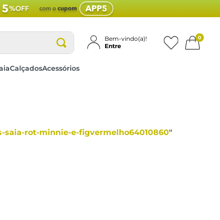
0
Bem-vindo(a)!
Entre
aia
Calçados
Acessórios
as-saia-rot-minnie-e-figvermelho64010860
"