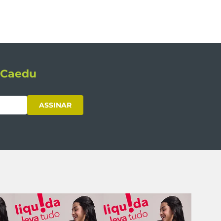
s Caedu
ASSINAR