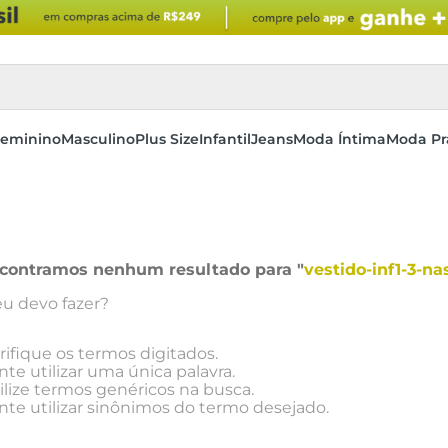
eminino
Masculino
Plus Size
Infantil
Jeans
Moda Íntima
Moda Pr
contramos nenhum resultado para "
vestido-inf1-3-n
u devo fazer?
rifique os termos digitados.
nte utilizar uma única palavra.
ilize termos genéricos na busca.
nte utilizar sinônimos do termo desejado.