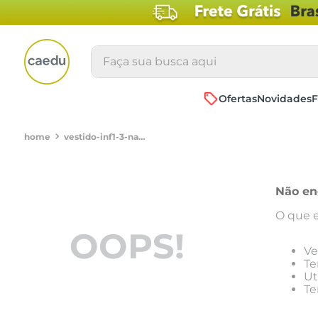
Faça sua busca aqui
Ofertas
Novidades
F
vestido-inf1-3-nas-saia-rot-minnie-e-figvermelho64010860
Não en
O que e
OOPS!
Ve
Te
Ut
Te