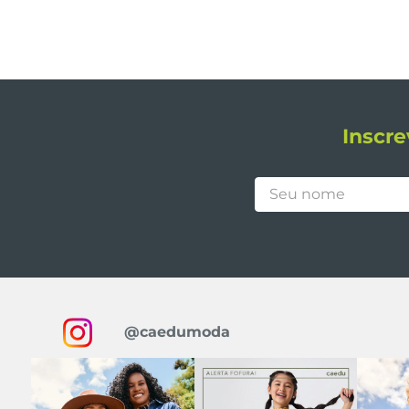
Inscre
@caedumoda