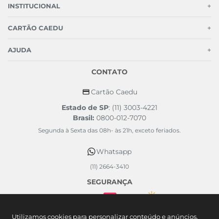
INSTITUCIONAL
+
CARTÃO CAEDU
+
AJUDA
+
CONTATO
Cartão Caedu
Estado de SP
: (11) 3003-4221
Brasil:
0800-012-7070
Segunda à Sexta das 08h- às 21h, exceto feriados.
Whatsapp
(11) 2664-3410
SEGURANÇA
FORMAS DE PAGAMENTO
Utilizamos cookies para personalizar conteúdo e anúncios,