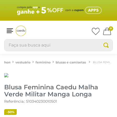
0
Faça sua busca aqui
vestuário
feminino
blusas e camisetas
BLUSA FEMININA CAEDU MALHA VERDE MILITAR MANGA LONGA
Blusa Feminina Caedu Malha
Verde Militar Manga Longa
Referência.
:
510340230010501
-
50%