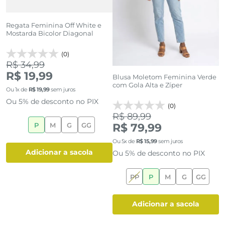
Regata Feminina Off White e
Mostarda Bicolor Diagonal
(0)
R$ 34,99
R$ 19,99
B
Blusa Moletom Feminina Verde
Q
com Gola Alta e Zíper
Ou
1
x de
R$
19
,
99
sem juros
Ou 5% de desconto no PIX
(0)
R
R$ 89,99
R$ 79,99
P
M
G
GG
O
Ou
5
x de
R$
15
,
99
sem juros
O
adicionar a sacola
Ou 5% de desconto no PIX
PP
P
M
G
GG
adicionar a sacola