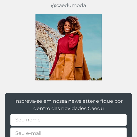
@caedumoda
Inscreva-se em nossa newsletter e fique por
dentro das novidades Caedu