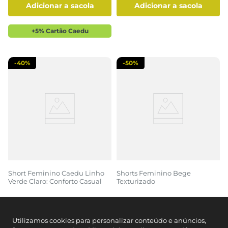
adicionar a sacola
adicionar a sacola
+5% Cartão Caedu
-
40%
-
50%
Short Feminino Caedu Linho
Shorts Feminino Bege
Verde Claro: Conforto Casual
Texturizado
R$ 49,99
R$ 59,99
R$ 29,99
R$ 29,99
Utilizamos cookies para personalizar conteúdo e anúncios,
Ou
2
x de
R$
14
,
99
sem juros
Ou
2
x de
R$
14
,
99
sem juros