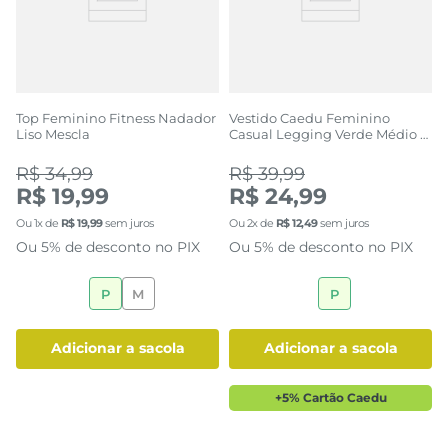
Top Feminino Fitness Nadador
Vestido Caedu Feminino
Liso Mescla
Casual Legging Verde Médio c/
Bolsos
R$ 34,99
R$ 39,99
R$ 19,99
R$ 24,99
Ou
1
x de
R$
19
,
99
sem juros
Ou
2
x de
R$
12
,
49
sem juros
Ou 5% de desconto no PIX
Ou 5% de desconto no PIX
P
M
P
adicionar a sacola
adicionar a sacola
+5% Cartão Caedu