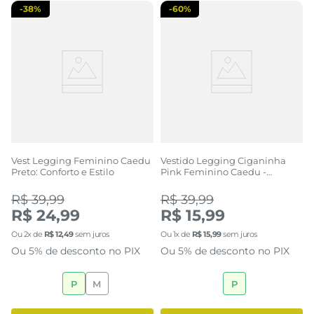
-
38%
-
60%
Vest Legging Feminino Caedu
Vestido Legging Ciganinha
Preto: Conforto e Estilo
Pink Feminino Caedu -
Conforto
R$ 39,99
R$ 39,99
R$ 24,99
R$ 15,99
Ou
2
x de
R$
12
,
49
sem juros
Ou
1
x de
R$
15
,
99
sem juros
Ou 5% de desconto no PIX
Ou 5% de desconto no PIX
P
M
P