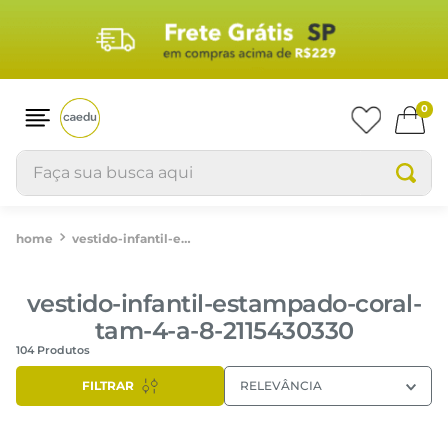
0
Faça sua busca aqui
vestido-infantil-estampado-coral-tam-4-a-8-2115430330
vestido-infantil-estampado-coral-
tam-4-a-8-2115430330
104
Produtos
FILTRAR
RELEVÂNCIA
Chin street slide 11592 bz589