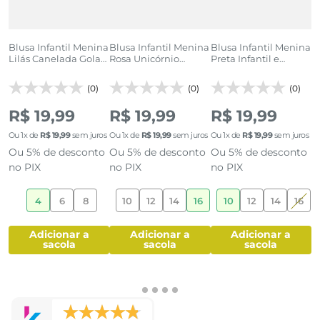
s
Blusa Infantil Menina
Blusa Infantil Menina
Blusa Infantil Menina
B
o
Lilás Canelada Gola
Rosa Unicórnio
Preta Infantil e
R
Alta Punhos
Mágico Dream
Juvenil Peace
F
Ondulados
Butterfly
(0)
(0)
(0)
R$ 19,99
R$ 19,99
R$ 19,99
Ou
1
x de
R$
19
,
99
sem juros
Ou
1
x de
R$
19
,
99
sem juros
Ou
1
x de
R$
19
,
99
sem juros
O
Ou 5% de desconto
Ou 5% de desconto
Ou 5% de desconto
O
no PIX
no PIX
no PIX
n
4
6
8
10
12
14
16
10
12
14
16
adicionar a
adicionar a
adicionar a
sacola
sacola
sacola