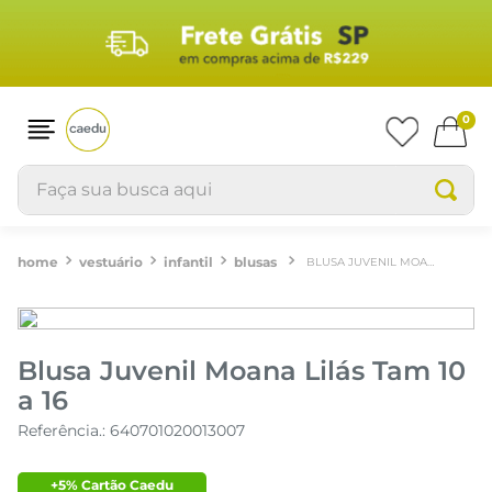
0
Faça sua busca aqui
vestuário
infantil
blusas
BLUSA JUVENIL MOANA LILÁS TAM 10 A 16
Blusa Juvenil Moana Lilás Tam 10
a 16
Referência.
:
640701020013007
+5% Cartão Caedu