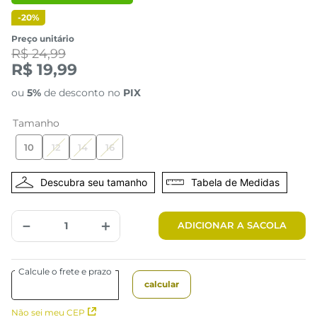
-
20%
Preço unitário
R$ 24,99
R$ 19,99
ou
5%
de desconto no
PIX
Tamanho
10
12
14
16
Tabela de Medidas
－
＋
ADICIONAR A SACOLA
Não sei meu CEP