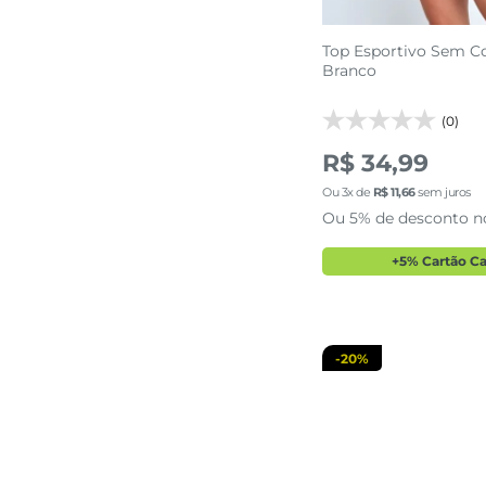
Top Esportivo Sem C
Branco
(0)
R$ 34,99
Ou
3
x de
R$
11
,
66
sem juros
35
36
Ou 5% de desconto n
adicionar a 
+5% Cartão C
-
20%