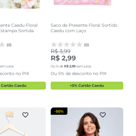
ente Caedu Floral
Saco de Presente Floral Sortido
Estampa Sortida
Caedu com Laço
(0)
(0)
R$ 3,99
R$ 2,99
10
G
em juros
Ou
1
x de
R$
2
,
99
sem juros
sconto no PIX
Ou 5% de desconto no PIX
cionar a sacola
adicionar a sacola
 Cartão Caedu
+5% Cartão Caedu
-
50%