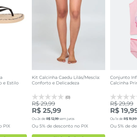
ça
Kit Calcinha Caedu Lilás/Mescla:
Conjunto Inf
 e Estilo
Conforto e Delicadeza
Calcinha Pri
Tam 4 a 10
(0)
R$ 29,99
R$ 29,99
R$ 25,99
R$ 19,9
G
P
P
Ou
2
x de
R$
12
,
99
sem juros
Ou
1
x de
R$
19
,
99
o PIX
Ou 5% de desconto no PIX
Ou 5% de de
sacola
adicionar a sacola
adi