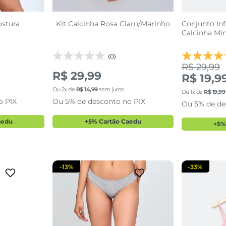
ostura
Kit Calcinha Rosa Claro/Marinho
Conjunto Inf
Calcinha Mi
4-10
(0)
R$ 29,99
R$ 29,99
R$ 19,9
Ou
2
x de
R$
14
,
99
sem juros
37/38
P
M
Ou
1
x de
R$
19
,
99
o PIX
Ou 5% de desconto no PIX
Ou 5% de de
sacola
adicionar a sacola
adi
aedu
+5% Cartão Caedu
+5%
-
13%
-
33%