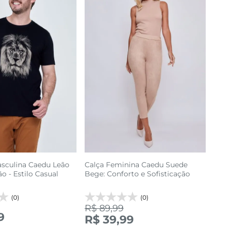
sculina Caedu Leão
Calça Feminina Caedu Suede
o - Estilo Casual
Bege: Conforto e Sofisticação
(0)
(0)
R$ 89,99
9
R$ 39,99