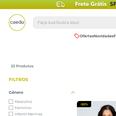
Faça sua busca aqui
Ofertas
Novidades
F
P
M
23
Produtos
adicionar a 
FILTROS
Gênero
Masculino
-
50%
Feminino
Infantil Meninas