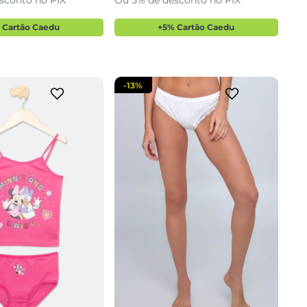
sconto no PIX
Ou 5% de desconto no PIX
cionar a sacola
adicionar a sacola
 Cartão Caedu
+5% Cartão Caedu
-
13%