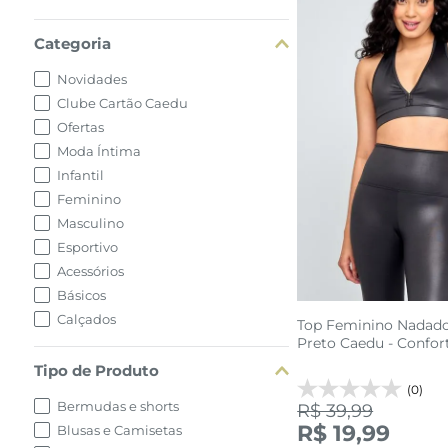
Categoria
Novidades
Clube Cartão Caedu
Ofertas
Moda Íntima
Infantil
Feminino
Masculino
Esportivo
Acessórios
Básicos
Calçados
Top Feminino Nadado
Preto Caedu - Confort
Tipo de Produto
(0)
Bermudas e shorts
R$ 39,99
R$ 19,99
Blusas e Camisetas