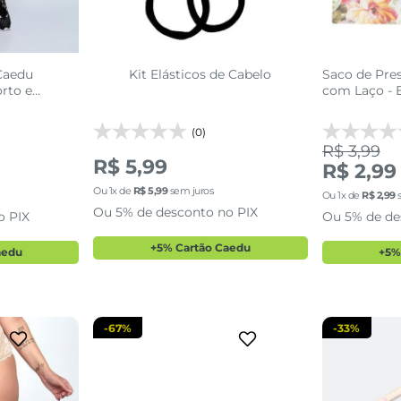
Caedu
Kit Elásticos de Cabelo
Saco de Pres
orto e
com Laço - 
(0)
R$ 3,99
R$ 5,99
R$ 2,99
Ou
1
x de
R$
5
,
99
sem juros
1
2
3
Ou
1
x de
R$
2
,
99
s
Ou 5% de desconto no PIX
o PIX
Ou 5% de de
sacola
adicionar a sacola
adi
+5% Cartão Caedu
aedu
+5%
-
67%
-
33%