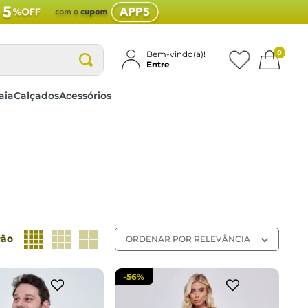
0
Bem-vindo(a)!
Entre
aia
Calçados
Acessórios
M
G
GG
G
cionar a sacola
adicionar a sacola
ção
ORDENAR POR
RELEVÂNCIA
-
56%