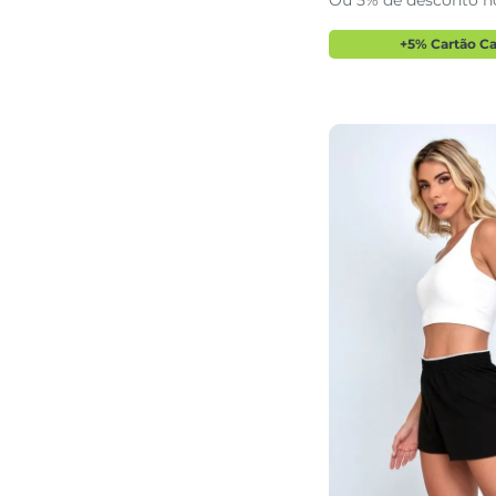
Ou 5% de desconto n
adicionar a 
+5% Cartão C