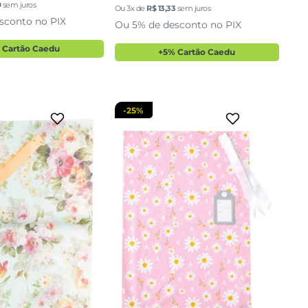
9
sem juros
U
U
Ou
3
x de
R$
13
,
33
sem juros
sconto no PIX
Ou 5% de desconto no PIX
cionar a sacola
adicionar a sacola
 Cartão Caedu
+5% Cartão Caedu
-
25%