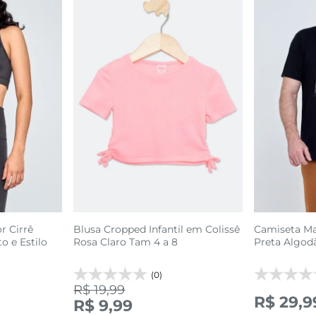
r Cirrê
Blusa Cropped Infantil em Colissê
Camiseta Ma
o e Estilo
Rosa Claro Tam 4 a 8
Preta Algodã
(0)
R$ 19,99
R$ 29,9
R$ 9,99