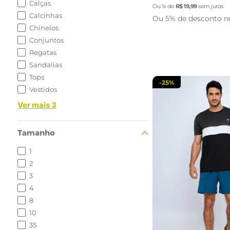
Calças
P
Ou
1
x de
R$
19
,
99
sem juros
Calcinhas
Ou 5% de desconto n
Chinelos
adicionar a 
Conjuntos
Regatas
Sandalias
Tops
-
25%
Vestidos
Ver mais 3
Tamanho
1
2
3
4
8
10
35