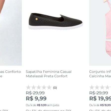
nas Conforto
Sapatilha Feminina Casual
Conjunto Inf
ge
Matelassê Preta Confort
Calcinha Ma
a 10
(0)
R$ 29,99
R$ 29,99
R$ 9,99
R$ 19,9
GG
M
Ou
1
x de
R$
9
,
99
sem juros
Ou
1
x de
R$
19
,
99