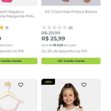
antil Regata e
Kit 2 Calcinhas Preta e Branca
nnie Margarida Pink
(1)
(0)
R$ 29,99
9
R$ 25,99
8
1
sem juros
Ou
2
x de
R$
12
,
99
sem juros
sconto no PIX
Ou 5% de desconto no PIX
cionar a sacola
adicionar a sacola
 Cartão Caedu
+5% Cartão Caedu
-
20%