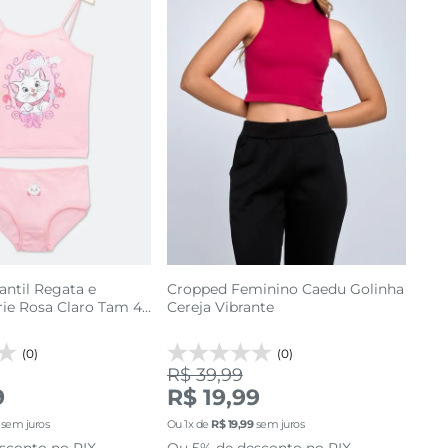
antil Regata e
Cropped Feminino Caedu Golinha
rie Rosa Claro Tam 4
Cereja Vibrante
(0)
(0)
R$ 39,99
9
R$ 19,99
10
P
sem juros
Ou
1
x de
R$
19
,
99
sem juros