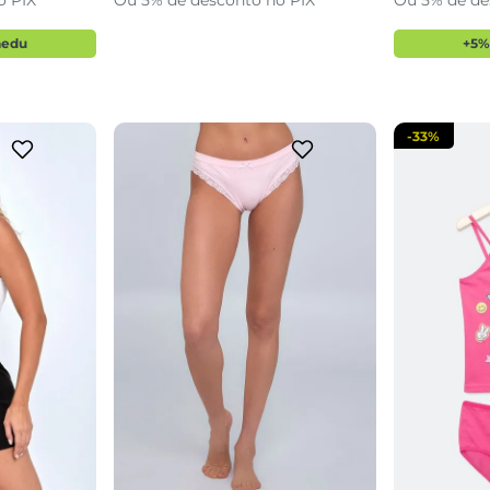
o PIX
Ou 5% de desconto no PIX
Ou 5% de de
sacola
adicionar a sacola
adi
aedu
+5%
-
33%