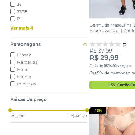
36
37/38
P
Bermuda Masculina 
Ver mais 4
Esportiva Azul | Conf
Performance
Personagens
(0)
R$ 39,99
Disney
R$ 29,99
Margarida
P
M
Ou
2
x de
R$
14
,
99
sem juros
Marie
Ou 5% de desconto n
Minnie
adicionar a 
Princesas
+5% Cartão C
Faixas de preço
-
13%
R$ 2,00
R$ 40,00