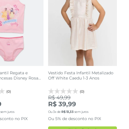
antil Regata e
Vestido Festa Infantil Metalizado
ncesas Disney Rosa
Off White Caedu 1-3 Anos
(0)
(0)
R$ 49,99
9
R$ 39,99
M
G
GG
sem juros
Ou
3
x de
R$
13
,
33
sem juros
sconto no PIX
Ou 5% de desconto no PIX
cionar a sacola