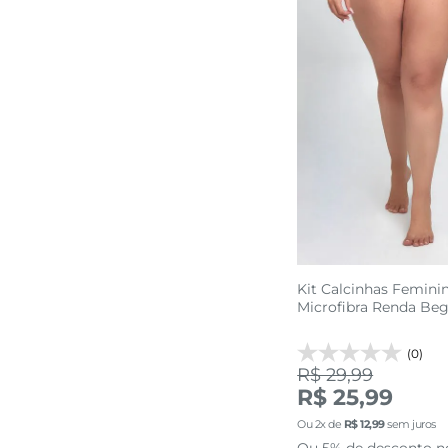
Kit Calcinhas Femini
Microfibra Renda Be
(0)
R$ 29,99
R$ 25,99
M
G
Ou
2
x de
R$
12
,
99
sem juros