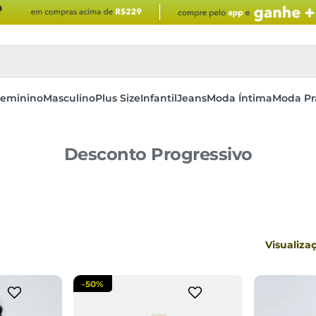
eminino
Masculino
Plus Size
Infantil
Jeans
Moda Íntima
Moda Pr
Desconto Progressivo
4
P
sacola
adicionar a sacola
adi
Visualiza
-
50%