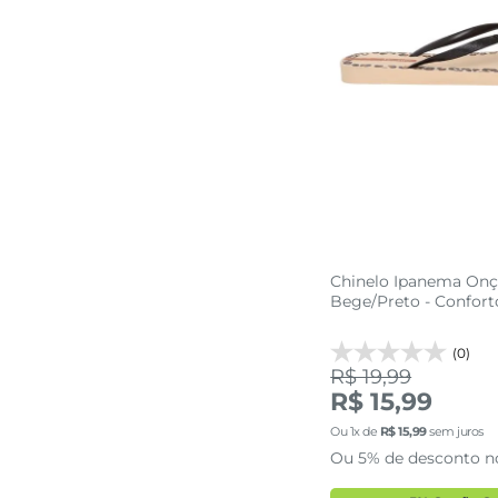
Chinelo Ipanema On
Bege/Preto - Conforto
(0)
R$ 19,99
R$ 15,99
P
M
Ou
1
x de
R$
15
,
99
sem juros
Ou 5% de desconto n
adicionar a 