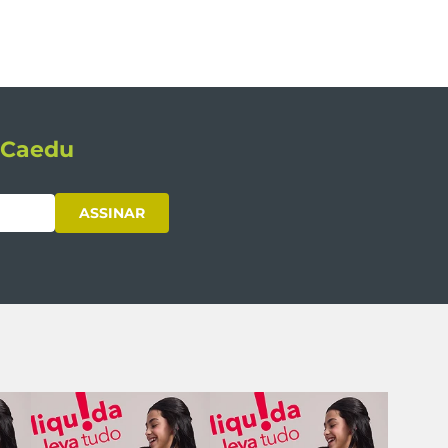
s Caedu
ASSINAR