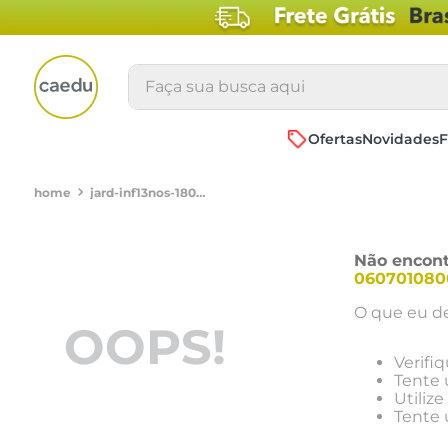
Faça sua busca aqui
Ofertas
Novidades
F
jard-inf13nos-1802028-eco-bord-bichinho-azul-claro-0607010800020
Não encont
060701080
O que eu de
OOPS!
Verifi
Tente 
Utiliz
Tente 