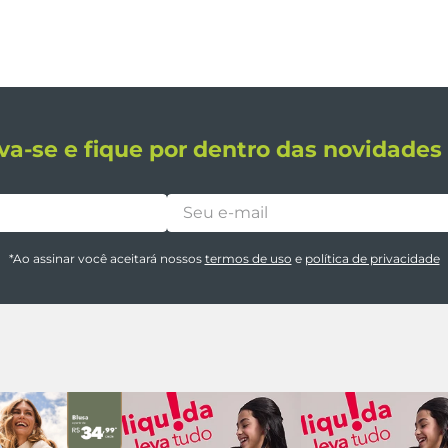
va-se e fique por dentro das novidade
*Ao assinar você aceitará nossos
termos de uso
e
política de privacidade