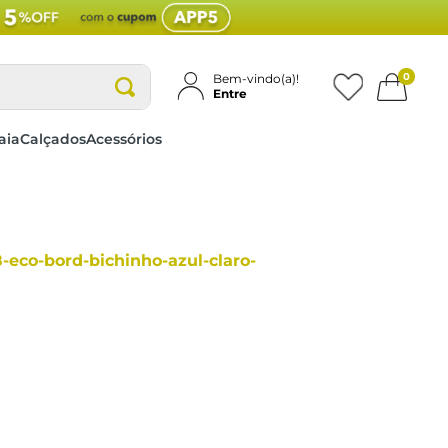
0
Bem-vindo(a)!
Entre
aia
Calçados
Acessórios
8-eco-bord-bichinho-azul-claro-