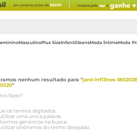
eminino
Masculino
Plus Size
Infantil
Jeans
Moda Íntima
Moda Pr
ramos nenhum resultado para "
jard-inf13nos-180202
0020
"
vo fazer?
que os termos digitados.
utilizar uma única palavra.
e termos genéricos na busca.
utilizar sinônimos do termo desejado.