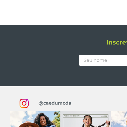
Inscre
@caedumoda