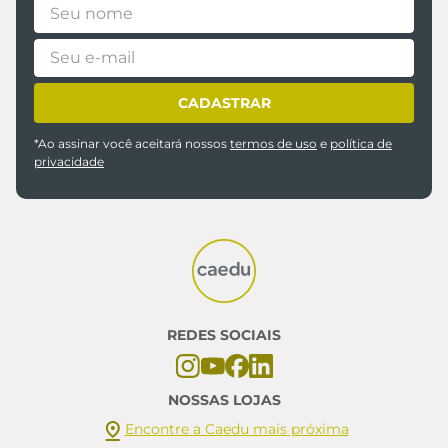
CADASTRAR
*Ao assinar você aceitará nossos
termos de uso
e
política de
privacidade
REDES SOCIAIS
NOSSAS LOJAS
Encontre a Caedu mais próxima